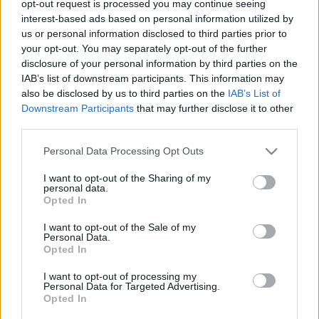
opt-out request is processed you may continue seeing
Makkur
•
2009. szeptember 01.
6
interest-based ads based on personal information utilized by
us or personal information disclosed to third parties prior to
your opt-out. You may separately opt-out of the further
Benjivel még akkor ismerkedtem meg mikor az első
disclosure of your personal information by third parties on the
zenekarával a Primitive Society nevü bandával
IAB’s list of downstream participants. This information may
turnéztak errefelé.Benji egyébként magyar csak ...
also be disclosed by us to third parties on the
IAB’s List of
Downstream Participants
that may further disclose it to other
third parties.
Makkur
•
2009. augusztus 23.
0
Please note that this website/app uses one or more Google
Personal Data Processing Opt Outs
services and may gather and store information including but
Csináltam egy interjút Szilágyi Zoé punkfestővel aki
not limited to your visit or usage behaviour. You may click to
I want to opt-out of the Sharing of my
personal data.
Veszprém mellett él a Csatár hegyen és nem kicsit
grant or deny consent to Google and its third-party tags to
Opted In
kalandos élete volt eddig.
use your data for below specified purposes in below Google
consent section.
I want to opt-out of the Sale of my
Personal Data.
Opted In
I want to opt-out of processing my
Personal Data for Targeted Advertising.
Opted In
...