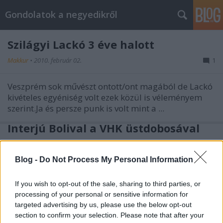
Gondolatok a negyedikről
Szilágyi Lackó 3 éve halott
Makkur
•
2010. február 02.
1
Veszprém sok művészt ontott/ont magából de Lackó
kivételes egyéniség volt ezek közül is véleményem
szerint.Ja és persze punk is volt mint a ...
Interjú Bolival a VHK üstdobosával
Makkur
•
2009. szeptember 22.
10
Blog -
Do Not Process My Personal Information
Egy nagyon hosszú interjút kaptok most
mégpedig
Bolival aki jelenleg a Vágtázó Életerő zenekarban
If you wish to opt-out of the sale, sharing to third parties, or
üstdobol ami a VHK utódzenekara de játszott már ...
processing of your personal or sensitive information for
targeted advertising by us, please use the below opt-out
section to confirm your selection. Please note that after your
Interjú Benjivel