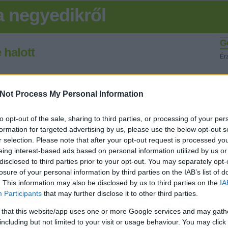
 negyedikről
G
 halott
Ér
 művészt ontott/ont magából de Lackó kivételes egyéniség volt
K
 véleményem szerint.Ja és persze punk is volt mint a legtöbb
Not Process My Personal Information
om eddig.A szomorú apropója az ennek az írásnak hogy holnap lesz
 lakásában felakasztotta magát ez a…
to opt-out of the sale, sharing to third parties, or processing of your per
formation for targeted advertising by us, please use the below opt-out s
Fr
r selection. Please note that after your opt-out request is processed y
eing interest-based ads based on personal information utilized by us or
disclosed to third parties prior to your opt-out. You may separately opt-
Tetszik
0
losure of your personal information by third parties on the IAB’s list of
. This information may also be disclosed by us to third parties on the
IA
Participants
that may further disclose it to other third parties.
 that this website/app uses one or more Google services and may gath
including but not limited to your visit or usage behaviour. You may click 
SÜTI BEÁLLÍTÁSOK MÓDOSÍTÁSA