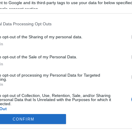
 to Google and its third-party tags to use your data for below specifi
ogle consent section.
L
l Data Processing Opt Outs
B
o opt-out of the Sharing of my personal data.
El
In
El
Sz
pe
o opt-out of the Sale of my Personal Data.
20
bé
In
fa
bo
to opt-out of processing my Personal Data for Targeted
ing.
In
o opt-out of Collection, Use, Retention, Sale, and/or Sharing
ersonal Data that Is Unrelated with the Purposes for which it
A
lected.
Out
CONFIRM
consents