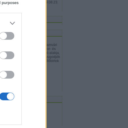
ed purposes
szag:
üdv castilliából. ;)
(
2009.08.23.
20:46
)
Hello
inkblog
logajánló
hunyt Garamvári Vencel
hunyt Garamvári Vencel, a Garamvári
őlőbirtok alapítója, a magyar bor- és
zsgőkultúra egyik meghatározó alakja,
06-ban az Év Bortermelője. Nyugodjék
kében! A fotót a Garamvári Szőlőbirtok
cebook-oldaláról metszettem.
rrajongo.blog.hu
rchívum
2010 február
(
1
)
2009 szeptember
(
2
)
2009 augusztus
(
3
)
Tovább
...