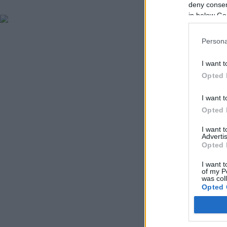
deny consent
in below Go
Persona
I want t
Opted 
I want t
Opted 
I want 
Advertis
Opted 
I want t
of my P
was col
Opted 
Google 