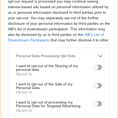
opt-out request is processed you may continue seeing
Makkur
•
2009. szeptember 01.
6
interest-based ads based on personal information utilized by
us or personal information disclosed to third parties prior to
your opt-out. You may separately opt-out of the further
Benjivel még akkor ismerkedtem meg mikor az első
disclosure of your personal information by third parties on the
zenekarával a Primitive Society nevü bandával
IAB’s list of downstream participants. This information may
turnéztak errefelé.Benji egyébként magyar csak ...
also be disclosed by us to third parties on the
IAB’s List of
Downstream Participants
that may further disclose it to other
third parties.
Makkur
•
2009. augusztus 23.
0
Please note that this website/app uses one or more Google
Personal Data Processing Opt Outs
services and may gather and store information including but
Csináltam egy interjút Szilágyi Zoé punkfestővel aki
not limited to your visit or usage behaviour. You may click to
I want to opt-out of the Sharing of my
personal data.
Veszprém mellett él a Csatár hegyen és nem kicsit
grant or deny consent to Google and its third-party tags to
Opted In
kalandos élete volt eddig.
use your data for below specified purposes in below Google
consent section.
I want to opt-out of the Sale of my
Personal Data.
Opted In
I want to opt-out of processing my
Personal Data for Targeted Advertising.
Opted In
...