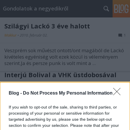
Gondolatok a negyedikről
Szilágyi Lackó 3 éve halott
Makkur
•
2010. február 02.
1
Veszprém sok művészt ontott/ont magából de Lackó
kivételes egyéniség volt ezek közül is véleményem
szerint.Ja és persze punk is volt mint a ...
Interjú Bolival a VHK üstdobosával
Makkur
•
2009. szeptember 22.
10
Blog -
Do Not Process My Personal Information
Egy nagyon hosszú interjút kaptok most
mégpedig
Bolival aki jelenleg a Vágtázó Életerő zenekarban
If you wish to opt-out of the sale, sharing to third parties, or
üstdobol ami a VHK utódzenekara de játszott már ...
processing of your personal or sensitive information for
targeted advertising by us, please use the below opt-out
section to confirm your selection. Please note that after your
Interjú Benjivel