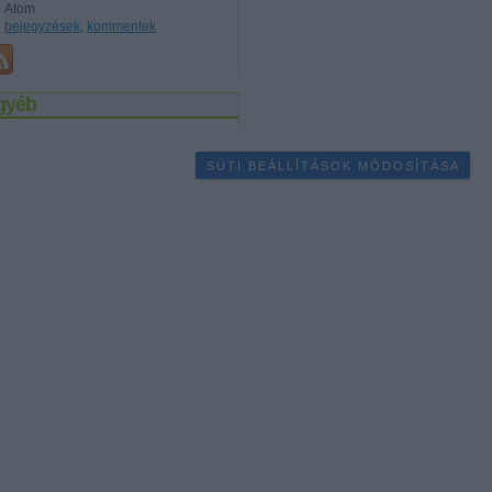
Atom
bejegyzések
,
kommentek
gyéb
SÜTI BEÁLLÍTÁSOK MÓDOSÍTÁSA