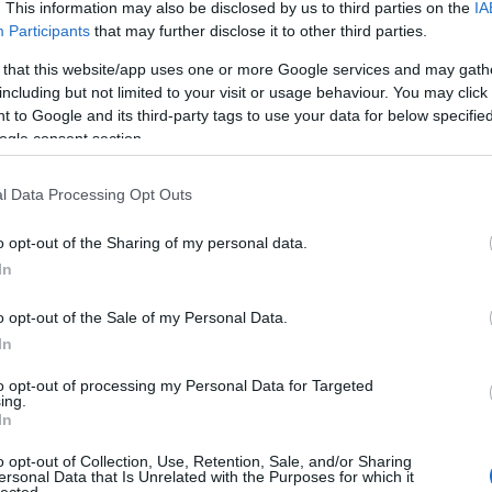
. This information may also be disclosed by us to third parties on the
IA
Participants
that may further disclose it to other third parties.
ust,oi színtér?
 that this website/app uses one or more Google services and may gath
 szinterek. Sokszor ugyanarra a koncertekre megyünk mindegy
ktro(gondolom itt Benji az undergroundabbra gondolt-Makkúr) (De
including but not limited to your visit or usage behaviour. You may click 
m). A városban egyébként mindenki mindenkit ismer legalább
 to Google and its third-party tags to use your data for below specifi
ár látták egymást. Úgyhogy inkább attol függ hogy milyen baráti
ogle consent section.
 aktív emberekre(politikus munkával vagy zeneileg) válastódik el,
 nézel ki vagy hogy milyen zenét hallgatsz , meg a passzívakra
mény utca punkokra, akiknek egy pár euro túl sok egy koncertre
l Data Processing Opt Outs
zza a koncertszervezéshez, nem lógunk együtt. Napközbe inkább
sznak. Nem tudom hogy többet csinálnak-e még.
 a pár skinheaded ami van a városban egy kezemen meg tudom
o opt-out of the Sharing of my personal data.
In
 vannak?
 Volt 4 ház ami foglalt volt:
o opt-out of the Sale of my Personal Data.
oncert után lett befoglalva és azóta egy ifjusági centrum (youth
In
 kulturális tervekre [project]. A mai napokban félig városi.
 a 80as években lett befoglalva. De egy pár év után valahogy
to opt-out of processing my Personal Data for Targeted
azóta az emberek teljesen legálisan laknak ott. Abban van egy házi
ing.
an) minden féle alkalomra, egy próbaterem, egy „info-bolt“ ahol
In
us kiadványokat,könyveket és még nem rég óta egy „ingyen-bolt“
k oda lehet vinni és olyanokat amik tetszenek el lehet vinni. De
o opt-out of Collection, Use, Retention, Sale, and/or Sharing
ödik.
ersonal Data that Is Unrelated with the Purposes for which it
m ki lett üritve és kényszeritve voltak hogy megvegyék a házat.
lected.