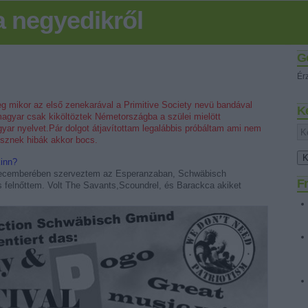
 negyedikről
G
Ér
 mikor az első zenekarával a Primitive Society nevü bandával
K
magyar csak kiköltöztek Németországba a szülei mielött
yar nyelvet.Pár dolgot átjavítottam legalábbis próbáltam ami nem
esznek hibák akkor bocs.
kinn?
decemberében szerveztem az Esperanzaban, Schwäbisch
Fr
felnőttem. Volt The Savants,Scoundrel, és Barackca akiket