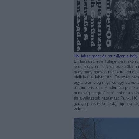
Hol laksz most és ott milyen a hely 
Én lassan 3 éve Tübigenben lakom.
csomó egyetemistával és kb 30km-re 
nagy hogy nagyon messzire kéne ut
biciklivel el lehet jutni. De azért n
egyáltalán elég nagy és egy városn
története is van. Mindenféle politik
punkokig megtalálható ember a szín
és a választék hatalmas: Punk, HC 
garage punk (60er rock), hip hop, 
valami.