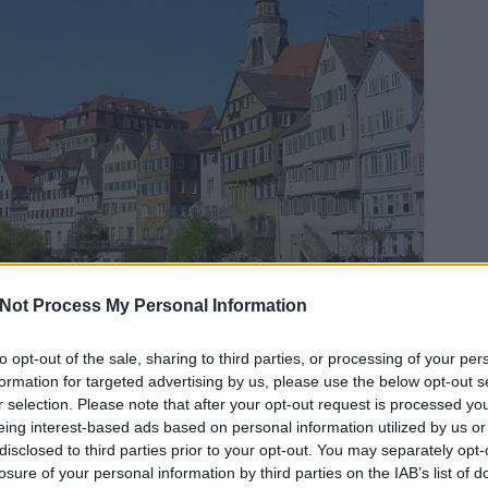
Not Process My Personal Information
to opt-out of the sale, sharing to third parties, or processing of your per
formation for targeted advertising by us, please use the below opt-out s
r selection. Please note that after your opt-out request is processed y
eing interest-based ads based on personal information utilized by us or
bb koncertért 2-300 kilómétert?
Ha egy híres együtes csak egy pár koncertet játszik Európában
disclosed to third parties prior to your opt-out. You may separately opt-
kik elutaznának még berlinbe is ami kb 600km-re van innen. De
losure of your personal information by third parties on the IAB’s list of
n távolra elutazni. Biztosan azért mert elég nagy a koncert