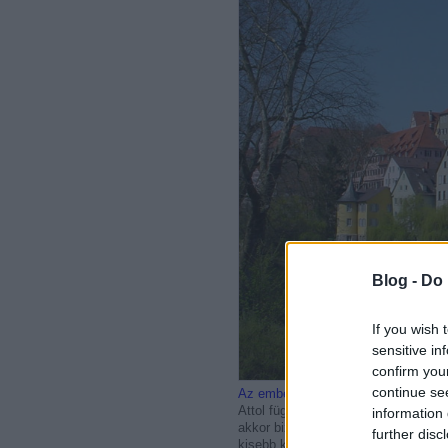
Blog -
Do 
If you wish 
sensitive in
confirm you
continue se
Az emberek felétek elutaznak egy jo
Attol függ persze hogy ki játszik. 
information 
akkor biztos hogy vannak emberek a
further disc
kisebb koncertekre nem szoktak ilye