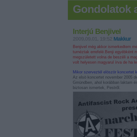
Gondolatok a
Interjú Benjivel
2009.09.01. 19:52
Makkur
Benjivel még akkor ismerkedtem meg
turnéztak errefelé.Benji egyébként 
megszületett volna de beszéli a mag
volt helyesen magyarul írva de ha l
Mikor szerveztél elöször koncertet 
Az elsö koncertet november 2005 
Gmündben, ahol korábban laktam és 
biztosan ismertek, Pestről.