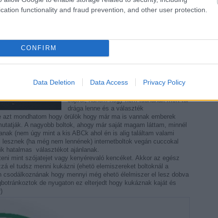
zenekarokat szerintem legtöbben csak az
Aurorát ismerik mert már egy párszor
cation functionality and fraud prevention, and other user protection.
játszottak az Epplehausban.
Mióta vagy vegan?
Már kicsit több mint 3 éve. Azelött 1-2 évig
CONFIRM
vegetárianus voltam. Eddig elég jól megy.
Legalábbis jók a vér eredményeim és jól
érzem magam vele. Tudom hogy
magyarországon sokan azt mondják, nem
Data Deletion
Data Access
Privacy Policy
csak mint itt hogy nem tudnának vegán
élni mert nem tudnának lemondani pld a
sajtról, hanem hogy nem tudnának mert túl
drága lenne és a választék
rre azt mondhatom hogy örülök hogy már ma is vannak emberek
mutatják. A nagyobb boltok, ahogy már saját magam láttam, minnél
anak (nem úgy mint a kis ABCk ahol én is alig találtam valami
is lesznek (ha még nem lennének) internetboltok vegán cuccokal
ik hatalmas választékot ajánlanak.
teni mint szójatejet vagy kenyérevaló kencéket. Akkor az egész
zá el tudsz menni kukázni (ehetö elemiszereket boltoknál a
n csodálkoznának hogy mennyi még ehetö élelmiszer el lesz dobva
otránkoztok de nyugaton ez elterjedt hogy kukáznak kaját és
)