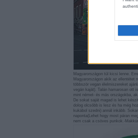
authenti
Magyarországon túl kicsi lenne. E
Magyarországon akik az ellentétet 
többször vegan élelmiszereket ajánl
vegán kaját). Talán hamarosan ott 
mint német- és más országokba, ak
De sokat saját magad is lehet készi
dolog olcsóbb is lesz és ha még hoz
kukábol szedni) annál inkább. Soka
naponta(Lehet hogy most páran megb
nem csak a csöves punkok.-Makkúr