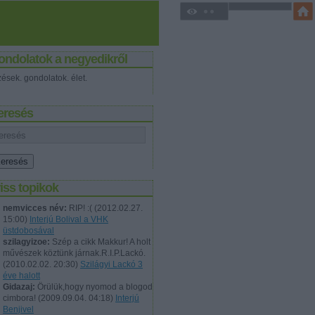
ondolatok a negyedikről
zések. gondolatok. élet.
eresés
iss topikok
nemvicces név:
RIP! :(
(
2012.02.27.
15:00
)
Interjú Bolival a VHK
üstdobosával
szilagyizoe:
Szép a cikk Makkur! A holt
művészek köztünk járnak.R.I.P.Lackó.
(
2010.02.02. 20:30
)
Szilágyi Lackó 3
éve halott
Gidazaj:
Örülük,hogy nyomod a blogod
cimbora!
(
2009.09.04. 04:18
)
Interjú
Benjivel