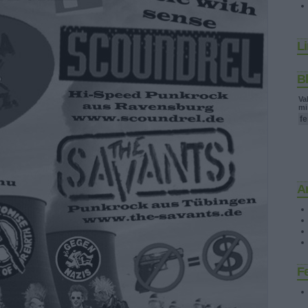
L
B
Va
mi
f
A
F