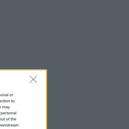
sonal or
ection to
ou may
 personal
out of the
 downstream