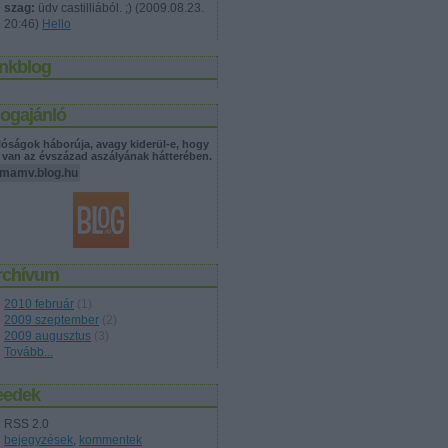
szag:
üdv castilliából. ;)
(
2009.08.23.
20:46
)
Hello
inkblog
logajánló
lóságok háborúja, avagy kiderül-e, hogy
 van az évszázad aszályának hátterében.
emamv.blog.hu
rchívum
2010 február
(
1
)
2009 szeptember
(
2
)
2009 augusztus
(
3
)
Tovább
...
eedek
RSS 2.0
bejegyzések
,
kommentek