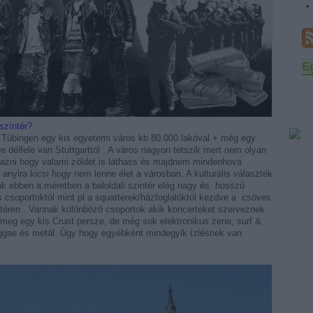
E
színtér?
 Tübingen egy kis egyetemi város kb 80.000 lakóval + még egy
délfele van Stuttgarttól . A város nagyon tetszik mert nem olyan
azni hogy valami zöldet is láthass és majdnem mindenhova
em anyira kicsi hogy nem lenne élet a városban. A kulturális választék
ak ebben a méretben a baloldali szintér elég nagy és hosszú
us csoportoktól mint pl a squatterek/házfoglalóktól kezdve a csöves
téren . Vannak különböző csoportok akik koncerteket szerveznek
meg egy kis Crust persze, de még sok elektronikus zene, surf &
reggae és metál. Ùgy hogy egyébként mindegyik ízlésnek van