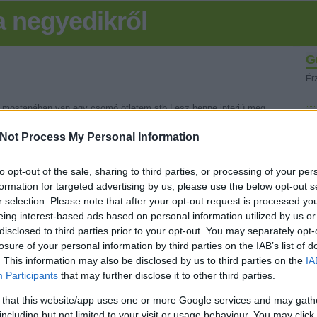
 negyedikről
G
Ér
t mostanában van egy csomó ötletem stb.Lesz benne interjú meg
K
Not Process My Personal Information
Tetszik
0
to opt-out of the sale, sharing to third parties, or processing of your per
formation for targeted advertising by us, please use the below opt-out s
Fr
r selection. Please note that after your opt-out request is processed y
eing interest-based ads based on personal information utilized by us or
disclosed to third parties prior to your opt-out. You may separately opt-
losure of your personal information by third parties on the IAB’s list of
. This information may also be disclosed by us to third parties on the
IA
Participants
that may further disclose it to other third parties.
 that this website/app uses one or more Google services and may gath
al a
Interjú Benjivel
including but not limited to your visit or usage behaviour. You may click 