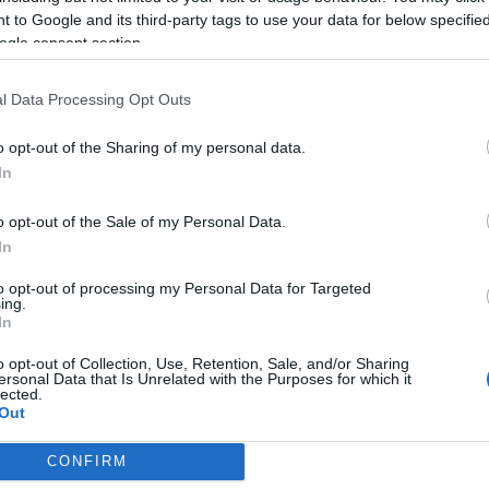
 to Google and its third-party tags to use your data for below specifi
al
ogle consent section.
L
l Data Processing Opt Outs
B
o opt-out of the Sharing of my personal data.
:
Hű
Íz
In
Ho
ck/id/1332276
da
pa
o opt-out of the Sale of my Personal Data.
pa
In
kó
re
sználói tartalomnak minősülnek, értük a
szolgáltatás technikai
üzemeltetője semmilyen felelősséget nem vállal,
tu
ztőjéhez. Részletek a
Felhasználási feltételekben
és az
adatvédelmi tájékoztatóban
.
to opt-out of processing my Personal Data for Targeted
gy
ing.
In
o opt-out of Collection, Use, Retention, Sale, and/or Sharing
Válasz erre
ersonal Data that Is Unrelated with the Purposes for which it
lected.
A
Out
sztrálj
! ‐
Belépés Facebookkal
CONFIRM
consents